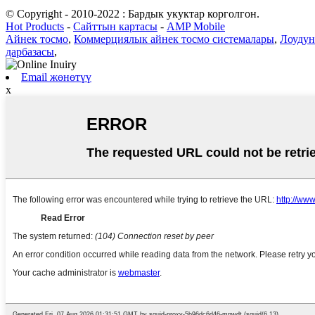
© Copyright - 2010-2022 : Бардык укуктар корголгон.
Hot Products
-
Сайттын картасы
-
AMP Mobile
Айнек тосмо
,
Коммерциялык айнек тосмо системалары
,
Лоудун
дарбазасы
,
Email жөнөтүү
x