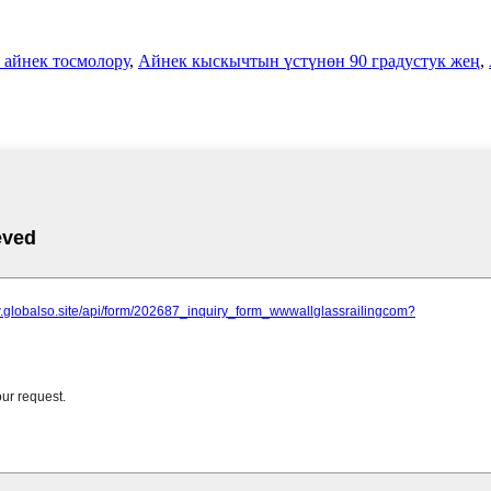
 айнек тосмолору
,
Айнек кыскычтын үстүнөн 90 градустук жең
,