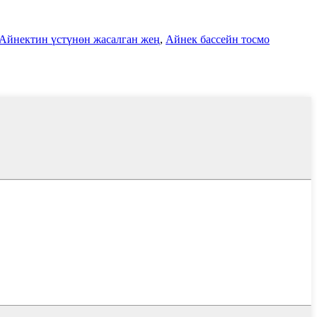
Айнектин үстүнөн жасалган жең
,
Айнек бассейн тосмо