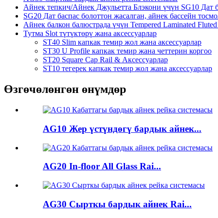
Айнек тепкич/Айнек Джульетта Блэкони үчүн SG10 Дат б
SG20 Дат баспас болоттон жасалган, айнек бассейн тосм
Айнек балкон балюстрада үчүн Tempered Laminated Fluted
Тутма Slot түтүктөрү жана аксессуарлар
ST40 Slim капкак темир жол жана аксессуарлар
ST30 U Profile капкак темир жана четтерин коргоо
ST20 Square Cap Rail & Аксессуарлар
ST10 тегерек капкак темир жол жана аксессуарлар
Өзгөчөлөнгөн өнүмдөр
AG10 Жер үстүндөгү бардык айнек...
AG20 In-floor All Glass Rai...
AG30 Сырткы бардык айнек Rai...