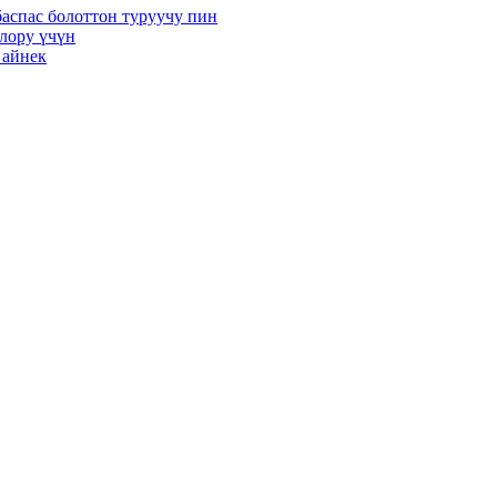
аспас болоттон туруучу пин
олору үчүн
 айнек