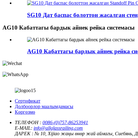
SG10 Дат баспас болоттон жасалган стенд
AG10 Кабаттагы бардык айнек рейка системасы
AG10 Кабаттагы бардык айнек рейка си
Сертификат
Долбоорлор маалымдамасы
Көргөзмө
ТЕЛЕФОН :
0086-(0)757-86253941
E-MAIL:
info@allglassrailing.com
ДАРЕК :
№ 10, Xijiao жаңы өнөр жай аймагы, Сиебянь, 