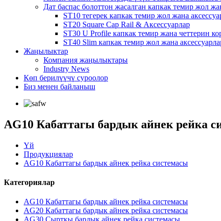
Дат баспас болоттон жасалган капкак темир жол жа
ST10 тегерек капкак темир жол жана аксессуа
ST20 Square Cap Rail & Аксессуарлар
ST30 U Profile капкак темир жана четтерин ко
ST40 Slim капкак темир жол жана аксессуарла
Жаңылыктар
Компания жаңылыктары
Industry News
Көп берилүүчү суроолор
Биз менен байланыш
AG10 Кабаттагы бардык айнек рейка с
Үй
Продукциялар
AG10 Кабаттагы бардык айнек рейка системасы
Категориялар
AG10 Кабаттагы бардык айнек рейка системасы
AG20 Кабаттагы бардык айнек рейка системасы
AG30 Сырткы бардык айнек рейка системасы