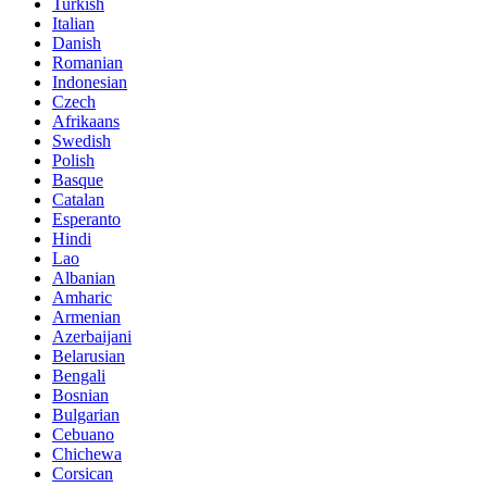
Turkish
Italian
Danish
Romanian
Indonesian
Czech
Afrikaans
Swedish
Polish
Basque
Catalan
Esperanto
Hindi
Lao
Albanian
Amharic
Armenian
Azerbaijani
Belarusian
Bengali
Bosnian
Bulgarian
Cebuano
Chichewa
Corsican