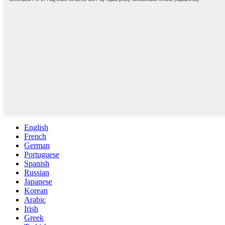
English
French
German
Portuguese
Spanish
Russian
Japanese
Korean
Arabic
Irish
Greek