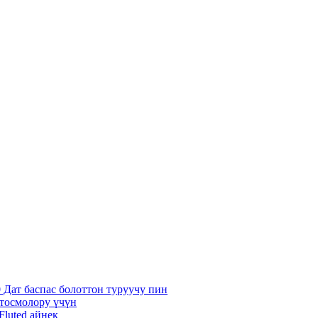
Дат баспас болоттон туруучу пин
 тосмолору үчүн
Fluted айнек