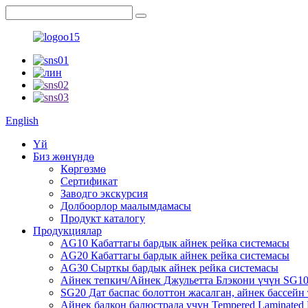
English
Үй
Биз жөнүндө
Көргөзмө
Сертификат
Заводго экскурсия
Долбоорлор маалымдамасы
Продукт каталогу
Продукциялар
AG10 Кабаттагы бардык айнек рейка системасы
AG20 Кабаттагы бардык айнек рейка системасы
AG30 Сырткы бардык айнек рейка системасы
Айнек тепкич/Айнек Джульетта Блэкони үчүн SG10 
SG20 Дат баспас болоттон жасалган, айнек бассейн
Айнек балкон балюстрада үчүн Tempered Laminated 