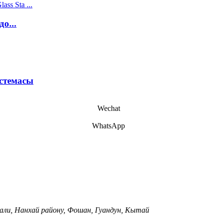
о...
стемасы
Wechat
WhatsApp
Дали, Нанхай району, Фошан, Гуандун, Кытай