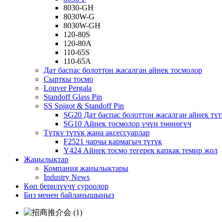
8030-GH
8030W-G
8030W-GH
120-80S
120-80A
110-65S
110-65A
Дат баспас болоттон жасалган айнек тосмолор
Сырткы тосмо
Louver Pergala
Standoff Glass Pin
SS Spigot & Standoff Pin
SG20 Дат баспас болоттон жасалган айнек тү
SG10 Айнек тосмолор үчүн төөнөгүч
Түткү түтүк жана аксессуарлар
F2521 чарчы кармагыч түтүк
Y424 Айнек тосмо тегерек капкак темир жол
Жаңылыктар
Компания жаңылыктары
Industry News
Көп берилүүчү суроолор
Биз менен байланышыңыз