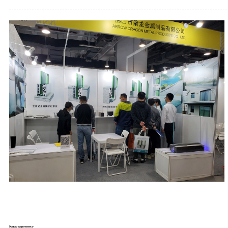
Катар көргөзмөсү