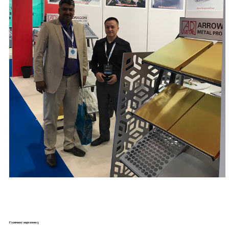
Гуанчжоу көргөзмөсү