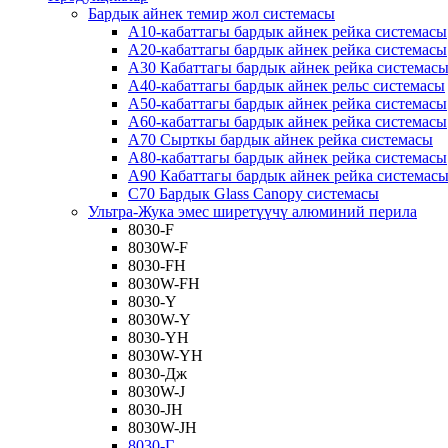
Бардык айнек темир жол системасы
A10-кабаттагы бардык айнек рейка системасы
A20-кабаттагы бардык айнек рейка системасы
A30 Кабаттагы бардык айнек рейка системас
A40-кабаттагы бардык айнек рельс системасы
A50-кабаттагы бардык айнек рейка системасы
A60-кабаттагы бардык айнек рейка системасы
A70 Сырткы бардык айнек рейка системасы
A80-кабаттагы бардык айнек рейка системасы
A90 Кабаттагы бардык айнек рейка системас
C70 Бардык Glass Canopy системасы
Ультра-Жука эмес ширетүүчү алюминий перила
8030-F
8030W-F
8030-FH
8030W-FH
8030-Y
8030W-Y
8030-YH
8030W-YH
8030-Дж
8030W-J
8030-JH
8030W-JH
8030-Г