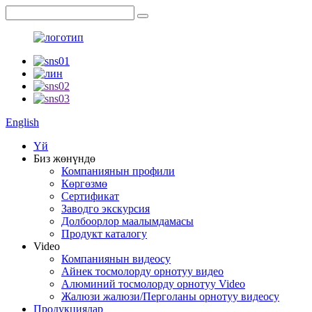
English
Үй
Биз жөнүндө
Компаниянын профили
Көргөзмө
Сертификат
Заводго экскурсия
Долбоорлор маалымдамасы
Продукт каталогу
Video
Компаниянын видеосу
Айнек тосмолорду орнотуу видео
Алюминий тосмолорду орнотуу Video
Жалюзи жалюзи/Перголаны орнотуу видеосу
Продукциялар