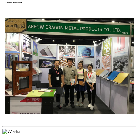
Таиланд көргөзмөсү