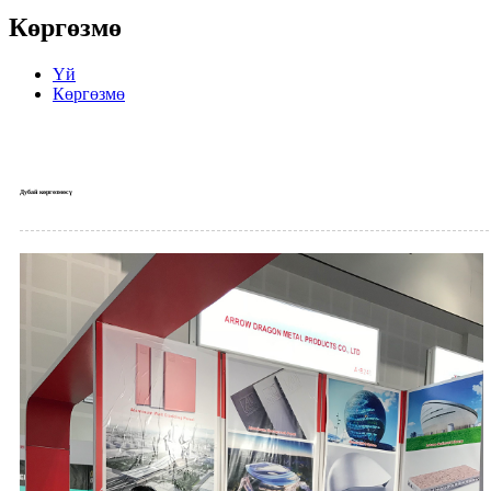
Көргөзмө
Үй
Көргөзмө
Дубай көргөзмөсү