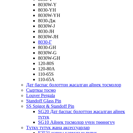
8030W-Y
8030-YH
8030W-YH
8030-Дж
8030W-J
8030-JH
8030W-JH
8030-Г
8030-GH
8030W-G
8030W-GH
120-80S
120-80A
110-65S
110-65A
Дат баспас болоттон жасалган айнек тосмолор
Сырткы тосмо
Louver Pergala
Standoff Glass Pin
SS Spigot & Standoff Pin
SG20 Дат баспас болоттон жасалган айнек
түтүк
SG10 Айнек тосмолор үчүн төөнөгүч
Түткү түтүк жана аксессуарлар
F2521 чарчы кармагыч түтүк