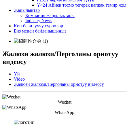
Y424 Айнек тосмо тегерек капкак темир жол
Жаңылыктар
Компания жаңылыктары
Industry News
Көп берилүүчү суроолор
Биз менен байланышыңыз
Жалюзи жалюзи/Перголаны орнотуу
видеосу
Үй
Video
Жалюзи жалюзи/Перголаны орнотуу видеосу
Wechat
WhatsApp