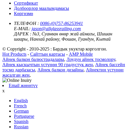
Сертификат
Долбоорлор маалымдамасы
Көргөзмө
ТЕЛЕФОН :
0086-(0)757-86253941
E-MAIL:
jason@allglassrailing.com
ДАРЕК :
№3, Суанван өнөр жай аймагы, Шишан
шаары, Нанхай району, Фошан, Гуандун, Кытай
© Copyright - 2010-2025 : Бардык укуктар корголгон.
Hot Products
-
Сайттын картасы
-
AMP Mobile
Айнек балкон балюстрадалары
,
Лоудун айнек тосмолору
,
Айнек кыскычтын үстүнөн 90 градустук жең
,
Айнек бассейн
тосмо дарбазасы
,
Айнек балкон дизайны
,
Айнектин үстүнөн
жасалган жең
,
Email жөнөтүү
x
English
French
German
Portuguese
Spanish
Russian