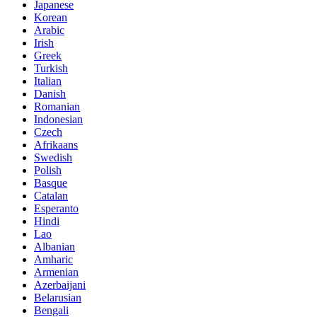
Japanese
Korean
Arabic
Irish
Greek
Turkish
Italian
Danish
Romanian
Indonesian
Czech
Afrikaans
Swedish
Polish
Basque
Catalan
Esperanto
Hindi
Lao
Albanian
Amharic
Armenian
Azerbaijani
Belarusian
Bengali