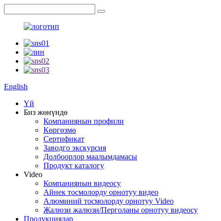
English
Үй
Биз жөнүндө
Компаниянын профили
Көргөзмө
Сертификат
Заводго экскурсия
Долбоорлор маалымдамасы
Продукт каталогу
Video
Компаниянын видеосу
Айнек тосмолорду орнотуу видео
Алюминий тосмолорду орнотуу Video
Жалюзи жалюзи/Перголаны орнотуу видеосу
Продукциялар