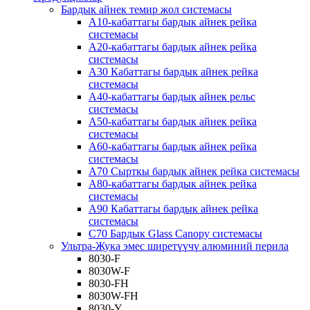
Бардык айнек темир жол системасы
A10-кабаттагы бардык айнек рейка
системасы
A20-кабаттагы бардык айнек рейка
системасы
A30 Кабаттагы бардык айнек рейка
системасы
A40-кабаттагы бардык айнек рельс
системасы
A50-кабаттагы бардык айнек рейка
системасы
A60-кабаттагы бардык айнек рейка
системасы
A70 Сырткы бардык айнек рейка системасы
A80-кабаттагы бардык айнек рейка
системасы
A90 Кабаттагы бардык айнек рейка
системасы
C70 Бардык Glass Canopy системасы
Ультра-Жука эмес ширетүүчү алюминий перила
8030-F
8030W-F
8030-FH
8030W-FH
8030-Y