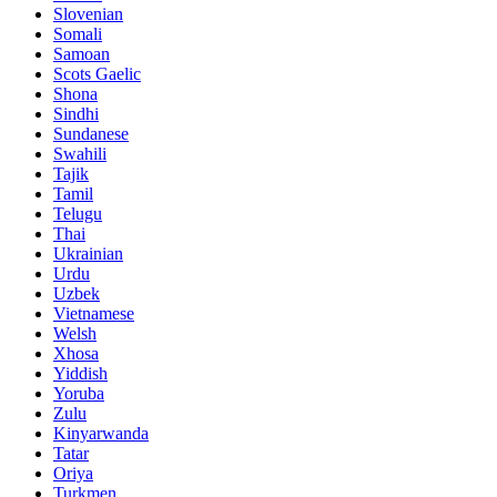
Slovenian
Somali
Samoan
Scots Gaelic
Shona
Sindhi
Sundanese
Swahili
Tajik
Tamil
Telugu
Thai
Ukrainian
Urdu
Uzbek
Vietnamese
Welsh
Xhosa
Yiddish
Yoruba
Zulu
Kinyarwanda
Tatar
Oriya
Turkmen